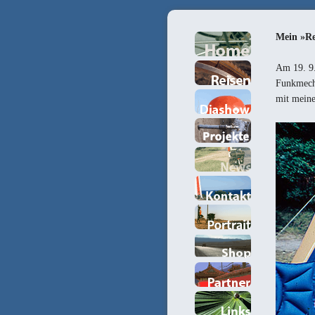
Mein »Re
Am 19. 9.
Funkmecha
mit meine