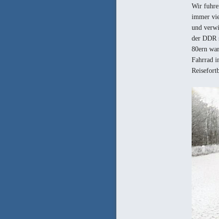
Wir fuhre
immer vie
und verwi
der DDR s
80ern war
Fahrrad in
Reisefort