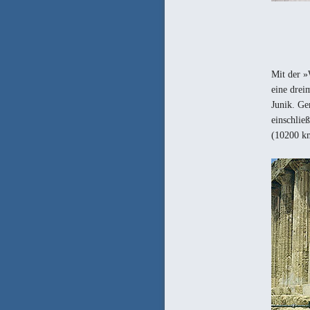
Mit der »
eine drei
Junik. Ge
einschlie
(10200 k