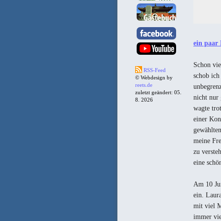
ein paar 
Schon vie
RSS-Feed
schob ich
© Webdesign by
reets.de
unbegrenz
zuletzt geändert: 05.
nicht nur
8. 2026
wagte tro
einer Kon
gewählten
meine Fre
zu verste
eine schö
Am 10 Jun
ein. Laur
mit viel 
immer vie