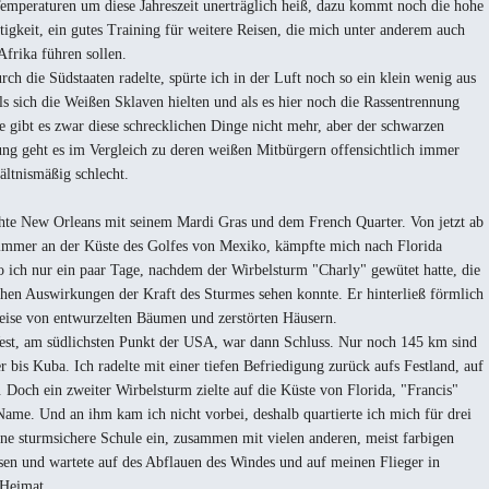
Temperaturen um diese Jahreszeit unerträglich heiß, dazu kommt noch die hohe
tigkeit, ein gutes Training für weitere Reisen, die mich unter anderem auch
Afrika führen sollen.
rch die Südstaaten radelte, spürte ich in der Luft noch so ein klein wenig aus
als sich die Weißen Sklaven hielten und als es hier noch die Rassentrennung
e gibt es zwar diese schrecklichen Dinge nicht mehr, aber der schwarzen
ng geht es im Vergleich zu deren weißen Mitbürgern offensichtlich immer
ältnismäßig schlecht.
chte New Orleans mit seinem Mardi Gras und dem French Quarter. Von jetzt ab
 immer an der Küste des Golfes von Mexiko, kämpfte mich nach Florida
o ich nur ein paar Tage, nachdem der Wirbelsturm "Charly" gewütet hatte, die
chen Auswirkungen der Kraft des Sturmes sehen konnte. Er hinterließ förmlich
eise von entwurzelten Bäumen und zerstörten Häusern.
st, am südlichsten Punkt der USA, war dann Schluss. Nur noch 145 km sind
er bis Kuba. Ich radelte mit einer tiefen Befriedigung zurück aufs Festland, auf
 Doch ein zweiter Wirbelsturm zielte auf die Küste von Florida, "Francis"
Name. Und an ihm kam ich nicht vorbei, deshalb quartierte ich mich für drei
ine sturmsichere Schule ein, zusammen mit vielen anderen, meist farbigen
en und wartete auf des Abflauen des Windes und auf meinen Flieger in
 Heimat.