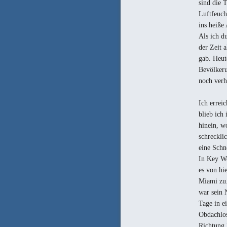
sind die 
Luftfeuch
ins heiße 
Als ich du
der Zeit 
gab. Heut
Bevölkeru
noch verh
Ich errei
blieb ich
hinein, w
schreckli
eine Schn
In Key We
es von hi
Miami zu.
war sein 
Tage in e
Obdachlos
Richtung