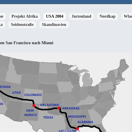
se
Projekt Afrika
USA 2004
Jurtenland
Nordkap
Wla
ka
Seidenstraße
Skandinavien
von San Francisco nach Miami