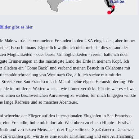
Bilder gibt es hier
le Male wurde ich von meinen Freunden in den USA eingeladen, aber immer
 einen Besuch hinaus. Eigentlich wollte ich nicht mehr in dieses Land der
ten Möglichkeiten - oder besser Unmöglichkeiten - reisen, hatte ich doch
 gute Erinnerungen an das mächtigste Land der Erde in meinem Kopf. Ich
tz alledem ein "Come Back" und verband meinen Besuch in Oklahoma mit
tinentaldurchradelung von West nach Ost, d h. ich suchte mir mit der
 Strecke von San Francisco nach Miami meine eigene Herausforderung. Für
unde im mittleren Westen war ich wie immer verrückt. Für sie war es schwer
hen einen so beschwerlichen Anreiseweg zu wählen, für mich hingegen winkte
ne lange Radreise und so manches Abenteuer.
i schwebte der Flieger auf den internationalen Flughafen in San Francisco
a, eine Freundin, holte mich dort ab. Wir fuhren zu einem Hippie - Festival
Musik und verrückten Menschen, drei Tage sollte der Spaß dauern. Da es wie
l zu erzählen gab, wurde es eine ideale Einstimmung und eine Auffrischung