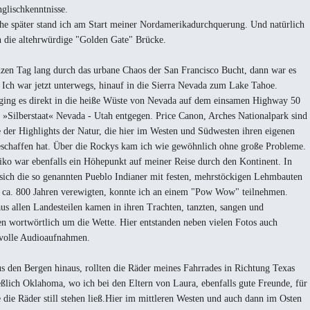
glischkenntnisse.
e später stand ich am Start meiner Nordamerikadurchquerung. Und natürlich
h die altehrwürdige "Golden Gate" Brücke.
zen Tag lang durch das urbane Chaos der San Francisco Bucht, dann war es
. Ich war jetzt unterwegs, hinauf in die Sierra Nevada zum Lake Tahoe.
ging es direkt in die heiße Wüste von Nevada auf dem einsamen Highway 50
 »Silberstaat« Nevada - Utah entgegen. Price Canon, Arches Nationalpark sind
e der Highlights der Natur, die hier im Westen und Südwesten ihren eigenen
schaffen hat. Über die Rockys kam ich wie gewöhnlich ohne große Probleme.
o war ebenfalls ein Höhepunkt auf meiner Reise durch den Kontinent. In
sich die so genannten Pueblo Indianer mit festen, mehrstöckigen Lehmbauten
 ca. 800 Jahren verewigten, konnte ich an einem "Pow Wow" teilnehmen.
aus allen Landesteilen kamen in ihren Trachten, tanzten, sangen und
n wortwörtlich um die Wette. Hier entstanden neben vielen Fotos auch
volle Audioaufnahmen.
us den Bergen hinaus, rollten die Räder meines Fahrrades in Richtung Texas
eßlich Oklahoma, wo ich bei den Eltern von Laura, ebenfalls gute Freunde, für
 die Räder still stehen ließ.Hier im mittleren Westen und auch dann im Osten