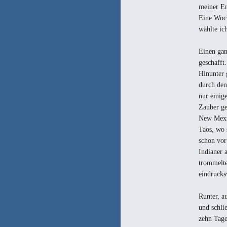
meiner En
Eine Woch
wählte ic
Einen gan
geschafft
Hinunter 
durch den
nur einig
Zauber ge
New Mexik
Taos, wo 
schon vor
Indianer 
trommelte
eindrucks
Runter, a
und schli
zehn Tage