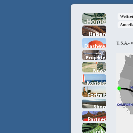
Weltrei
Ameri
U.S.A.- 