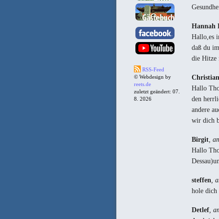
Gesundhei
Hannah 
Hallo,es 
daß du im
die Hitze
RSS-Feed
Christia
© Webdesign by
reets.de
Hallo Tho
zuletzt geändert: 07.
den herrl
8. 2026
andere au
wir dich 
Birgit
, a
Hallo Tho
Dessau)un
steffen
, 
hole dich
Detlef
, a