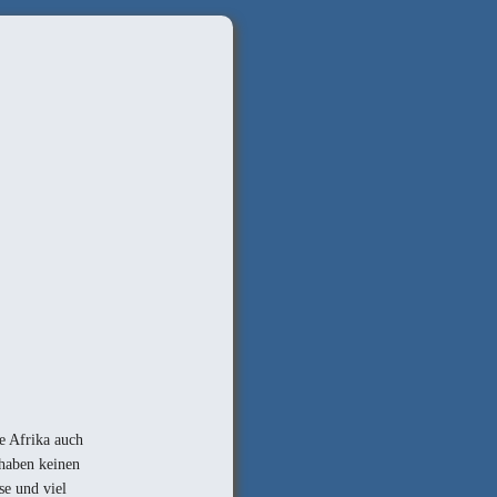
e Afrika auch
 haben keinen
se und viel