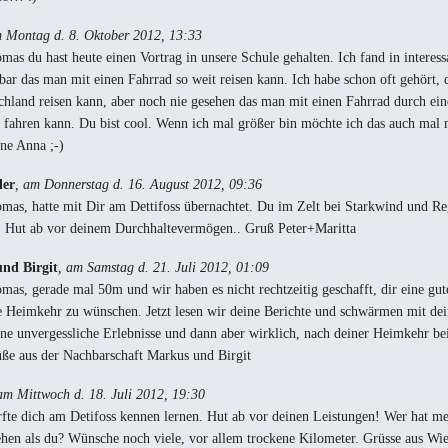
m Montag d. 8. Oktober 2012, 13:33
mas du hast heute einen Vortrag in unsere Schule gehalten. Ich fand in interessa
lbar das man mit einen Fahrrad so weit reisen kann. Ich habe schon oft gehört,
hland reisen kann, aber noch nie gesehen das man mit einen Fahrrad durch ei
 fahren kann. Du bist cool. Wenn ich mal größer bin möchte ich das auch mal 
ne Anna ;-)
ler
, am Donnerstag d. 16. August 2012, 09:36
mas, hatte mit Dir am Dettifoss übernachtet. Du im Zelt bei Starkwind und R
. Hut ab vor deinem Durchhaltevermögen.. Gruß Peter+Maritta
nd Birgit
, am Samstag d. 21. Juli 2012, 01:09
mas, gerade mal 50m und wir haben es nicht rechtzeitig geschafft, dir eine gut
e Heimkehr zu wünschen. Jetzt lesen wir deine Berichte und schwärmen mit de
öne unvergessliche Erlebnisse und dann aber wirklich, nach deiner Heimkehr bei
ße aus der Nachbarschaft Markus und Birgit
am Mittwoch d. 18. Juli 2012, 19:30
rfte dich am Detifoss kennen lernen. Hut ab vor deinen Leistungen! Wer hat m
hen als du? Wünsche noch viele, vor allem trockene Kilometer. Grüsse aus Wi