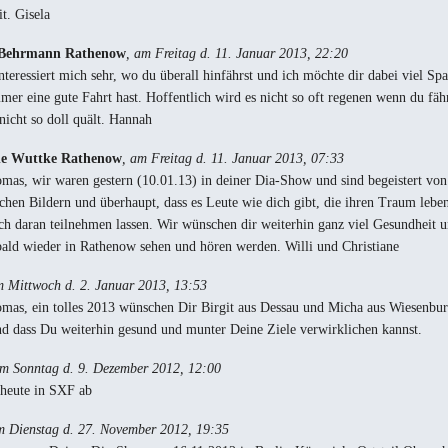
t. Gisela
Behrmann Rathenow
, am Freitag d. 11. Januar 2013, 22:20
interessiert mich sehr, wo du überall hinfährst und ich möchte dir dabei viel S
mer eine gute Fahrt hast. Hoffentlich wird es nicht so oft regenen wenn du fäh
 nicht so doll quält. Hannah
ne Wuttke Rathenow
, am Freitag d. 11. Januar 2013, 07:33
mas, wir waren gestern (10.01.13) in deiner Dia-Show und sind begeistert von
ichen Bildern und überhaupt, dass es Leute wie dich gibt, die ihren Traum leb
ch daran teilnehmen lassen. Wir wünschen dir weiterhin ganz viel Gesundheit u
bald wieder in Rathenow sehen und hören werden. Willi und Christiane
m Mittwoch d. 2. Januar 2013, 13:53
mas, ein tolles 2013 wünschen Dir Birgit aus Dessau und Micha aus Wiesenbur
d dass Du weiterhin gesund und munter Deine Ziele verwirklichen kannst.
am Sonntag d. 9. Dezember 2012, 12:00
 heute in SXF ab
m Dienstag d. 27. November 2012, 19:35