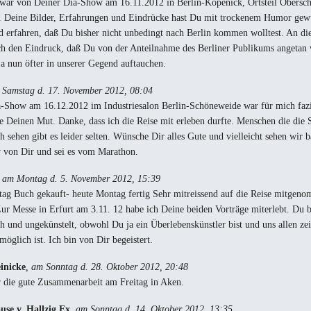
war von Deiner Dia-Show am 16.11.2012 in Berlin-Köpenick, Ortsteil Obersc
t. Deine Bilder, Erfahrungen und Eindrücke hast Du mit trockenem Humor gewü
d erfahren, daß Du bisher nicht unbedingt nach Berlin kommen wolltest. An d
h den Eindruck, daß Du von der Anteilnahme des Berliner Publikums angetan w
ja nun öfter in unserer Gegend auftauchen.
 Samstag d. 17. November 2012, 08:04
-Show am 16.12.2012 im Industriesalon Berlin-Schöneweide war für mich fazi
 Deinen Mut. Danke, dass ich die Reise mit erleben durfte. Menschen die die 
h sehen gibt es leider selten. Wünsche Dir alles Gute und vielleicht sehen wir b
von Dir und sei es vom Marathon.
, am Montag d. 5. November 2012, 15:39
g Buch gekauft- heute Montag fertig Sehr mitreissend auf die Reise mitgeno
r Messe in Erfurt am 3.11. 12 habe ich Deine beiden Vorträge miterlebt. Du b
ch und ungekünstelt, obwohl Du ja ein Überlebenskünstler bist und uns allen zei
öglich ist. Ich bin von Dir begeistert.
inicke
, am Sonntag d. 28. Oktober 2012, 20:48
 die gute Zusammenarbeit am Freitag in Aken.
use v. Hallzig Ex
, am Sonntag d. 14. Oktober 2012, 13:35