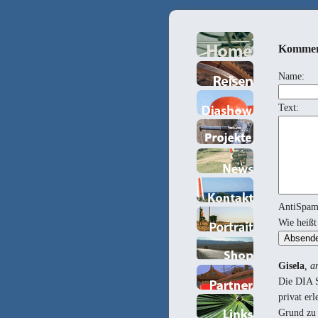
Kommen
Name:
Text:
AntiSpa
Wie heiß
Gisela
, a
Die DIA S
privat er
Grund zu 