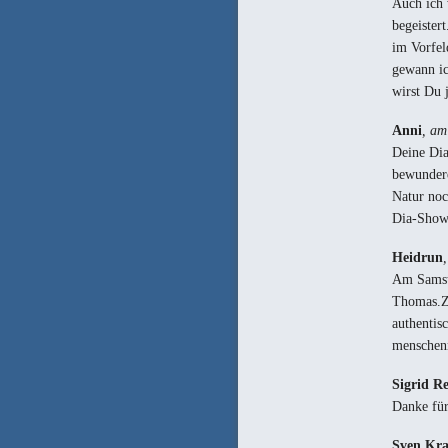
Auch ich 
begeister
im Vorfel
gewann ic
wirst Du 
Anni
, am
Deine Dia
bewundere
Natur noc
Dia-Show 
Heidrun
Am Samsta
Thomas.Zu
authentis
menschenm
Sigrid Re
Danke für
Sven Kra