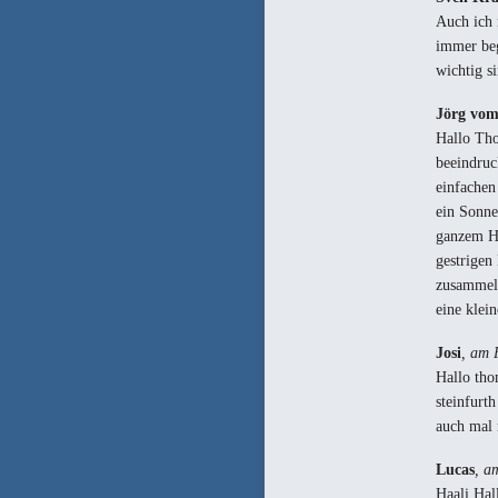
Auch ich 
immer beg
wichtig s
Jörg vo
Hallo Tho
beeindruc
einfachen
ein Sonne
ganzem He
gestrigen
zusammeln
eine kle
Josi
, am 
Hallo tho
steinfurt
auch mal 
Lucas
, a
Haali,Hall