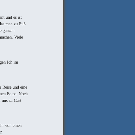
nt und es ist
 das man zu Fuß
ne ganzen
machen. Viele
egen Ich im
e Reise und eine
inen Fotos. Noch
 uns zu Gast.
ehr von einen
en