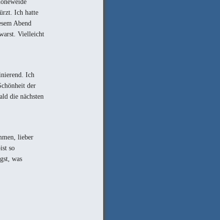
höneweide
rzt. Ich hatte
iesem Abend
arst. Vielleicht
nierend. Ich
Schönheit der
ald die nächsten
mmen, lieber
ist so
gst, was