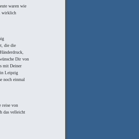
eute waren wie
 wirklich
nig
, die die
r Händerdruck,
 wünsche Dir von
s mit Deiner
 in Leipzig
se noch einmal
e reise von
h das velleicht