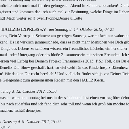
möchte mich noch mal für den gelungenen Abend in Schmerz bedanken! Die L
eistert und kommen dadurch auch mal zur Besinnung, welche Dinge im Leben
ind! Mach weiter so!!! Sven,Ivonne,Denise u.Lotte
m HALLZIG EXPRESS e.V.
, am Sonntag d. 14. Oktober 2012, 07:21
mas, Dein Vortrag in Schmerz am gestrigen Samstag war einfach nur wahnsin
kend! Es ist wirklich jammerschade, dass es nicht mehr Menschen wie Dich gibt
 Dinge des Lebens zu schätzen wissen: ein freundliches Lächeln, ein herzliche
nauf- oder Untergang oder das bloße Zusammensein mit seinen Freunden. Ich
rzen viel Erfolg bei Deinem Projekt Transamerika 2013! P.S.: Toll, dass Du e
 Benefiz-Dia-Show geschafft hast, so viel Geld für das Kinderhospiz Bärenherz
! Wir danken Dir recht herzlich!! Und vielleicht findet sich ja vor Deiner Rei
ine Gelegenheit zum gemeinsamen Radeln mit den HALLZIGern...
Freitag d. 12. Oktober 2012, 15:50
mas du warst am montag bei uns in der schule und hast einen vortrag über dein
h bis nach südafrika und ich fand dich sehr toll.und wenn ich groß bin möchte ic
machen. tschüß deine josi
m Dienstag d. 9. Oktober 2012, 15:00
o!!! :)