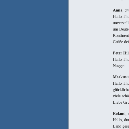
Anna
, a
Hallo Tho
unverstel
um Deutsc
Kontinent
Grüße dei
Peter Hil
Hallo Tho
Nugget ..
Markus u
Hallo Tho
glücklich
viele sch
Liebe Grü
Roland
, 
Hallo, du
Land gese