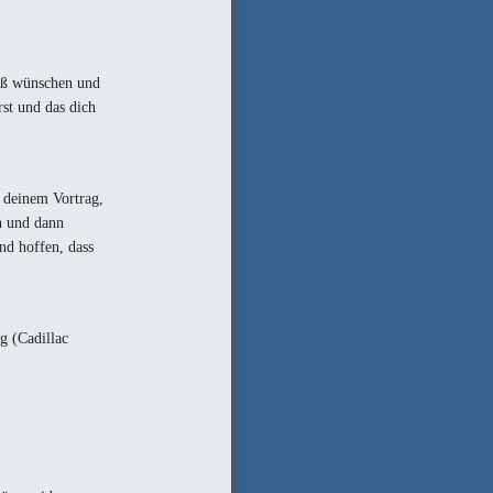
paß wünschen und
rst und das dich
 deinem Vortrag,
en und dann
nd hoffen, dass
g (Cadillac